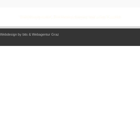
Wahltherapeutin; Rückverrechnung mit allen Kassen
Webdesign by
bits
&
Webagentur Graz