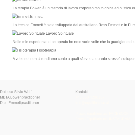
La terapia Bowen é un metodo di lavoro corporeo molto dolce ed olistico 
Emmett
La tecnica Emmett é stata sviluppata dal australiano Ross Emmett e in E
Lavoro Spirituale
Nelle mie esperienze di terapeuta ho noto varie volte che la guarigione d
Fisioterapia
A volte noi non ci rendiamo conto a quali sforzi e a quanto stress é sottopo
Dott.ssa Silvia Wolf
Kontakt:
MBTA Bowenpractitioner
+43 650 4298187
Dipl. Emmettpractitioner
info@equilibrio.co.at
Praxis Equilibrio auf FACEBOOK
Praxis Equilibrio auf INSTAGRAM